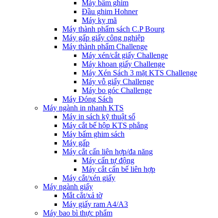
Máy bấm ghim
Đầu ghim Hohner
Máy kỵ mã
Máy thành phẩm sách C.P Bourg
Máy gấp giấy công nghiệp
Máy thành phẩm Challenge
Máy xén/cắt giấy Challenge
Máy khoan giấy Challenge
Máy Xén Sách 3 mặt KTS Challenge
Máy vỗ giấy Challenge
Máy bo góc Challenge
Máy Đóng Sách
Máy ngành in nhanh KTS
Máy in sách kỹ thuật số
Máy cắt bế hộp KTS phẳng
Máy bấm ghim sách
Máy gấp
Máy cắt cấn liên hợp/đa năng
Máy cấn tự động
Máy cắt cấn bế liên hợp
Máy cắt/xén giấy
Máy ngành giấy
Mắt cắt/xả tờ
Máy giấy ram A4/A3
Máy bao bì thực phẩm