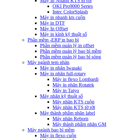
Máy In Nhanh KTS tờ rời
OKI Pro9000 Series
Intec ColorSplash
Máy in nhanh kts cuộn
Máy in DTF
Máy In Offset
Máy in kính kỹ thuật số
Phần mềm -ERP in bao bì
Phần mềm quản lý in offset
Phần mềm quản lý bao bì mềm
Phần mềm quản lý bao bì sóng
Máy ngành tem nhãn
Máy in nhãn Iwasaki
Máy in nhãn full-rotary
Máy in flexo Lombardi
Máy in nhãn Rotatek
Máy in Taiyo
Máy nhãn kỹ thuật số
Máy nhãn KTS cuộn
Máy nhãn KTS tờ rời
Máy thành phẩm nhãn label
Máy nhãn Reborn
Máy thành phẩm nhãn GM
Máy ngành bao bì mềm
Máy in flexo cuộn