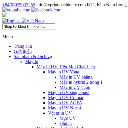
+84(0)975037255
info@vprintmachinery.com
B12, Khu Nam Long, 
Menu
Trang chủ
Giới thiệu
Sản phẩm & Dịch vụ
Máy In
Máy In UV Trên Mọi Chất Liệu
Máy in UV Yotta
Máy in UV phẳng
Máy in hybrid 2 trong 1
Máy in UV cuộn
Máy in UV single pass
May in UV Colmar
Máy in UV AGFA
Máy in UV Nocai
Vật tư in UV
Mực UV
Đầu in