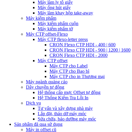
Máy làm ly tô giấy
Máy ống hút giấy
Máy làm khay hộp take-away
Máy kiểm phẩm
Máy kiểm phẩm cuộn
Máy kiểm phẩm tờ
Máy CTP offset-Flexo
Máy CTP flexo-letter press
CRON Flexo CTP HDI - 400 | 600
CRON Flexo CTP HDI - 900 | 1200 | 1600
CRON Flexo CTP HDI - 2000
Máy CTP offset
Máy CTP cho Label
Máy CTP cho Bao bì
Máy CTP cho in Thương mại
Máy ngành quảng cáo
Dây chuyền tự động
Hệ thống cấp mực Offset tự động
Hệ Thống Kiểm Tra Lỗi In
Dịch vụ
Tư vấn và xây dựng nhà máy
Lắp đặt, tháo dỡ máy móc
Sửa chữa, bảo dưỡng máy móc
Sản phẩm đã qua sử dụng
Máy in offset cũ