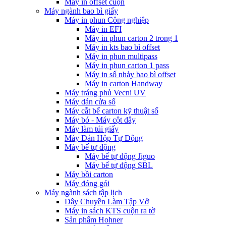
Máy in offset cuộn
Máy ngành bao bì giấy
Máy in phun Công nghiệp
Máy in EFI
Máy in phun carton 2 trong 1
Máy in kts bao bì offset
Máy in phun multipass
Máy in phun carton 1 pass
Máy in số nhảy bao bì offset
Máy in carton Handway
Máy tráng phủ Vecni UV
Máy dán cửa sổ
Máy cắt bế carton kỹ thuật số
Máy bó - Máy cột dây
Máy làm túi giấy
Máy Dán Hộp Tự Động
Máy bế tự động
Máy bế tự động Jiguo
Máy bế tự động SBL
Máy bồi carton
Máy đóng gói
Máy ngành sách tập lịch
Dây Chuyền Làm Tập Vở
Máy in sách KTS cuộn ra tờ
Sản phẩm Hohner