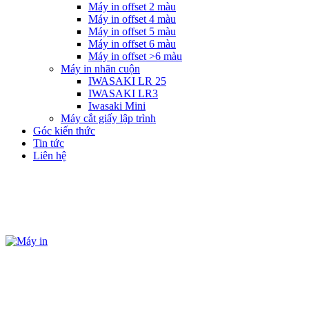
Máy in offset 2 màu
Máy in offset 4 màu
Máy in offset 5 màu
Máy in offset 6 màu
Máy in offset >6 màu
Máy in nhãn cuộn
IWASAKI LR 25
IWASAKI LR3
Iwasaki Mini
Máy cắt giấy lập trình
Góc kiến thức
Tin tức
Liên hệ