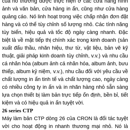
của nó thường được thực hiện ở các cửa hàng hình
ảnh và văn bản, cửa hàng in ấn, cũng như cửa hàng
quảng cáo. Nó linh hoạt trong việc chấp nhận đơn đặt
hàng và có thể tùy chỉnh số lượng nhỏ. Các tính năng
tùy biến, hiệu quả và tốc độ ngày càng nhanh. Đặc
biệt là về mặt tiếp thị chính xác trong kinh doanh (sản
xuất đấu thầu, nhãn hiệu, thư từ, vật liệu, bản vẽ kỹ
thuật, giải pháp kinh doanh tùy chỉnh, v.v.) và nhu cầu
cá nhân hóa (album ảnh cá nhân hóa, album ảnh, bưu
thiếp, album kỷ niệm, v.v.), nhu cầu đối với yêu cầu về
chất lượng in ấn tinh tế và chất lượng cao, ngày càng
có nhiều công ty in ấn và in nhãn hàng nhỏ sẵn sàng
lựa chọn thiết bị làm bản trực tiếp ổn định, bền bỉ, tiết
kiệm và có hiệu quả in ấn tuyệt vời.
26 series CTP
Máy làm bản CTP dòng 26 của CRON là đối tác tuyệt
vời cho hoạt động in nhanh thương mại nhỏ. Nó là