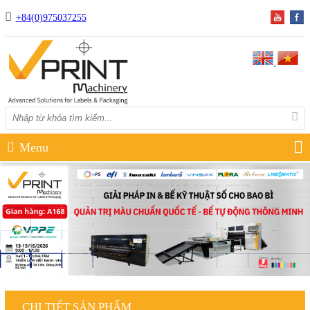
+84(0)975037255
Menu
CHI TIẾT SẢN PHẨM