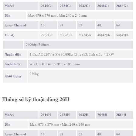
Model
2616G+
2624G+
2632G+
2648G+
2664G+
Bản
Max 670 x 570 mm / Min 240 x 240 mm
Laser Channel
16
24
32
48
64
Tốc độ
22(21)/h
30(28)/h
36(34)/h
46(42)/h
54(49)/h
2400dpi/510mm
Nguồn điện
1 pha AC 220V ± 5% 50/60Hz Công suất định mức 4.2KW
Kích thước
W x L x H: 1400 x 910 x 1080 mm
920kg
Khối lượng
Thông số kỹ thuật dòng 26H
Model
2616H
2624H
2632H
2648H
2664H
Bản
Max. 670 x 570 mm / Min. 240 x 240 mm
Laser Channel
16
24
32
48
64