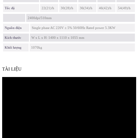
Tốc độ
22(21)/h
30(28)/h
36(34)/h
46(42)/h
54(49)/h
2400dpi/510mm
Nguồn điện
Single phase AC 220V ± 5% 50/60Hz Rated power 5.3KW
Kích thước
W x L x H: 1400 x 1110 x 1055 mm
Khối lượng
1070kg
TÀI LIỆU