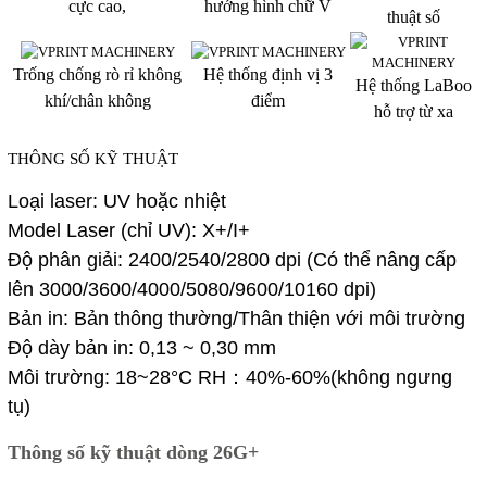
cực cao,
hướng hình chữ V
thuật số
Trống chống rò rỉ không
Hệ thống định vị 3
Hệ thống LaBoo
khí/chân không
điểm
hỗ trợ từ xa
THÔNG SỐ KỸ THUẬT
Loại laser: UV hoặc nhiệt
Model Laser (chỉ UV): X+/I+
Độ phân giải: 2400/2540/2800 dpi (Có thể nâng cấp
lên 3000/3600/4000/5080/9600/10160 dpi)
Bản in: Bản thông thường/Thân thiện với môi trường
Độ dày bản in: 0,13 ~ 0,30 mm
Môi trường: 18~28°C RH：40%-60%(không ngưng
tụ)
Thông số kỹ thuật dòng 26G+