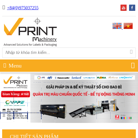
+84(0)975037255
Menu
CHI TIẾT SẢN PHẨM