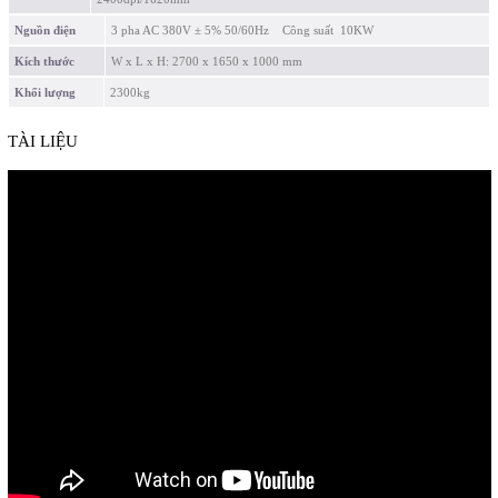
Nguồn điện
3 pha AC 380V ± 5% 50/60Hz Công suất 10KW
Kích thước
W x L x H: 2700 x 1650 x 1000 mm
Khối lượng
2300kg
TÀI LIỆU