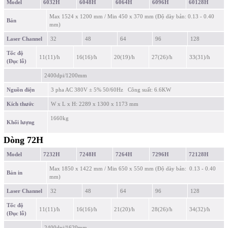
Model
6032H
6048H
6064H
6096H
60128H
Max 1524 x 1200 mm / Min 450 x 370 mm (Độ dày bản: 0.13 - 0.40
Bản
mm)
Laser Channel
32
48
64
96
128
Tốc độ
11(11)/h
16(16)/h
20(19)/h
27(26)/h
33(31)/h
(Đục lỗ)
2400dpi/1200mm
Nguồn điện
3 pha AC 380V ± 5% 50/60Hz Công suất: 6.6KW
Kích thước
W x L x H: 2289 x 1300 x 1173 mm
1660kg
Khối lượng
Dòng 72H
Model
7232H
7248H
7264H
7296H
72128H
Max 1850 x 1422 mm / Min 650 x 550 mm (Độ dày bản: 0.13 - 0.40
Bản in
mm)
Laser Channel
32
48
64
96
128
Tốc độ
11(11)/h
16(16)/h
21(20)/h
28(26)/h
34(32)/h
(Đục lỗ)
2400dpi/1620mm