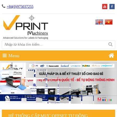
+84(0)975037255
Menu
HỆ THỐNG CẤP MỰC OFFSET TỰ ĐỘNG