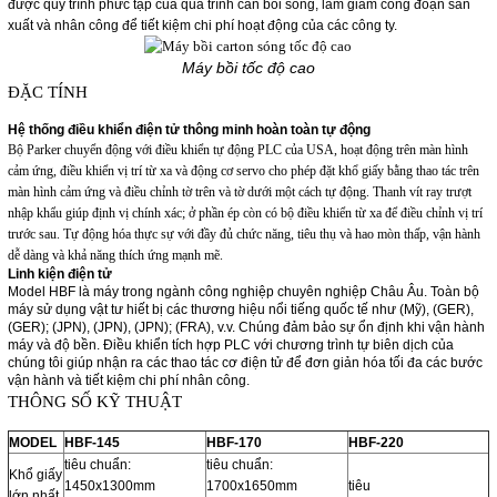
được quy trình phức tạp của quá trình cán bồi sóng, làm giảm công đoạn sản
xuất và nhân công để tiết kiệm chi phí hoạt động của các công ty.
Máy bồi tốc độ cao
ĐẶC TÍNH
Hệ thống điều khiển điện tử thông minh hoàn toàn tự động
Bộ Parker chuyển động với điều khiển tự động PLC của USA, hoạt động trên màn hình
cảm ứng, điều khiển vị trí từ xa và động cơ servo cho phép đặt khổ giấy bằng thao tác trên
màn hình cảm ứng và điều chỉnh tờ trên và tờ dưới một cách tự động. Thanh vít ray trượt
nhập khẩu giúp định vị chính xác; ở phần ép còn có bộ điều khiển từ xa để điều chỉnh vị trí
trước sau. Tự động hóa thực sự với đầy đủ chức năng, tiêu thụ và hao mòn thấp, vận hành
dễ dàng và khả năng thích ứng mạnh mẽ.
Linh kiện điện tử
Model HBF là máy trong ngành công nghiệp chuyên nghiệp Châu Âu. Toàn bộ
máy sử dụng vật tư hiết bị các thương hiệu nổi tiếng quốc tế như (Mỹ), (GER),
(GER); (JPN), (JPN), (JPN); (FRA), v.v. Chúng đảm bảo sự ổn định khi vận hành
máy và độ bền. Điều khiển tích hợp PLC với chương trình tự biên dịch của
chúng tôi giúp nhận ra các thao tác cơ điện tử để đơn giản hóa tối đa các bước
vận hành và tiết kiệm chi phí nhân công.
THÔNG SỐ KỸ THUẬT
MODEL
HBF-145
HBF-170
HBF-220
tiêu chuẩn:
tiêu chuẩn:
Khổ giấy
1450x1300mm
1700x1650mm
tiêu
lớn nhất