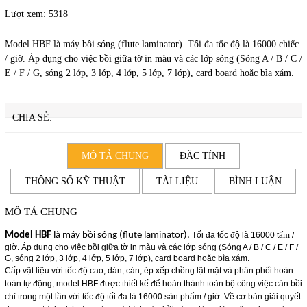
Lượt xem:
5318
Model HBF là máy bồi sóng (flute laminator). Tối đa tốc độ là 16000 chiếc
/ giờ. Áp dụng cho việc bồi giữa tờ in màu và các lớp sóng (Sóng A / B / C /
E / F / G, sóng 2 lớp, 3 lớp, 4 lớp, 5 lớp, 7 lớp), card board hoặc bìa xám.
CHIA SẺ:
MÔ TẢ CHUNG
ĐẶC TÍNH
THÔNG SỐ KỸ THUẬT
TÀI LIỆU
BÌNH LUẬN
MÔ TẢ CHUNG
ấm
Model HBF
là máy bồi sóng (flute laminator).
Tối đa tốc độ là 16000 t
/
giờ. Á
p dụng cho việc bồi giữa tờ in màu và các lớp sóng (Sóng A / B / C / E / F /
G, sóng 2 lớp, 3 lớp, 4 lớp, 5 lớp, 7 lớp), card board hoặc bìa xám.
Cấp vật liệu với tốc độ cao, dán, cán, ép xếp chồng lật mặt và phân phối hoàn
toàn tự động, model
HBF được thiết kế để hoàn thành toàn bộ công việc cán bồi
chỉ trong một lần với tốc độ tối đa là 16000 sản phẩm / giờ. Về cơ bản giải quyết