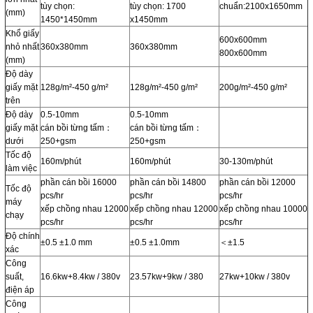
tùy chọn:
tùy chọn: 1700
chuẩn:2100x1650mm
(mm)
1450*1450mm
x1450mm
Khổ giấy
600x600mm
nhỏ nhất
360x380mm
360x380mm
800x600mm
(mm)
Độ dày
giấy mặt
128g/m²-450 g/m²
128g/m²-450 g/m²
200g/m²-450 g/m²
trên
Độ dày
0.5-10mm
0.5-10mm
giấy mặt
cán bồi từng tấm：
cán bồi từng tấm：
dưới
250+gsm
250+gsm
Tốc độ
160m/phút
160m/phút
30-130m/phút
làm việc
phần cán bồi 16000
phần cán bồi 14800
phần cán bồi 12000
Tốc độ
pcs/hr
pcs/hr
pcs/hr
máy
xếp chồng nhau 12000
xếp chồng nhau 12000
xếp chồng nhau 10000
chạy
pcs/hr
pcs/hr
pcs/hr
Độ chính
±0.5 ±1.0 mm
±0.5 ±1.0mm
＜±1.5
xác
Công
suất,
16.6kw+8.4kw / 380v
23.57kw+9kw / 380
27kw+10kw / 380v
điện áp
Công