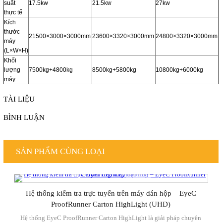
suất
17.5kw
21.5kw
27kw
thực tế
Kích
thước
21500×3000×3000mm
23600×3320×3000mm
24800×3320×3000mm
máy
(L×W×H)
Khối
lượng
7500kg+4800kg
8500kg+5800kg
10800kg+6000kg
máy
TÀI LIỆU
BÌNH LUẬN
SẢN PHẨM CÙNG LOẠI
Hệ thống kiểm tra trực tuyến trên máy dán hộp – EyeC
ProofRunner Carton HighLight (UHD)
Hệ thống EyeC ProofRunner Carton HighLight là giải pháp chuyên