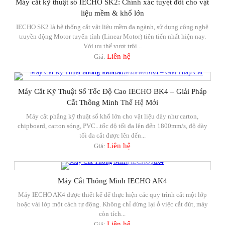
Máy cắt kỹ thuật số IECHO SK2: Chính xác tuyệt đối cho vật
liệu mềm & khổ lớn
IECHO SK2 là hệ thống cắt vật liệu mềm đa ngành, sử dụng công nghệ
truyền động Motor tuyến tính (Linear Motor) tiên tiến nhất hiện nay.
Với ưu thế vượt trội...
Liên hệ
Giá:
Máy Cắt Kỹ Thuật Số Tốc Độ Cao IECHO BK4 – Giải Pháp
Cắt Thông Minh Thế Hệ Mới
Máy cắt phẳng kỹ thuật số khổ lớn cho vật liệu dày như carton,
chipboard, carton sóng, PVC...tốc độ tối đa lên đến 1800mm/s, độ dày
tối đa cắt được lên đến...
Liên hệ
Giá:
Máy Cắt Thông Minh IECHO AK4
Máy IECHO AK4 được thiết kế để thực hiện các quy trình cắt một lớp
hoặc vài lớp một cách tự động. Không chỉ dừng lại ở việc cắt đứt, máy
còn tích...
Liên hệ
Giá: