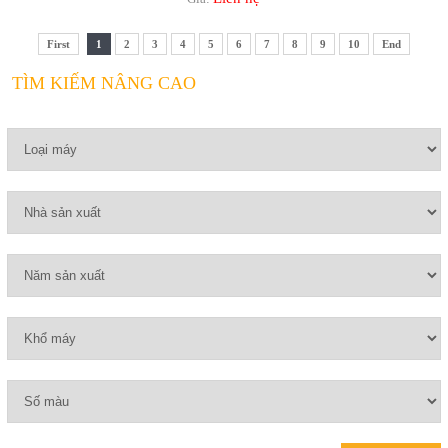
First
1
2
3
4
5
6
7
8
9
10
End
TÌM KIẾM NÂNG CAO