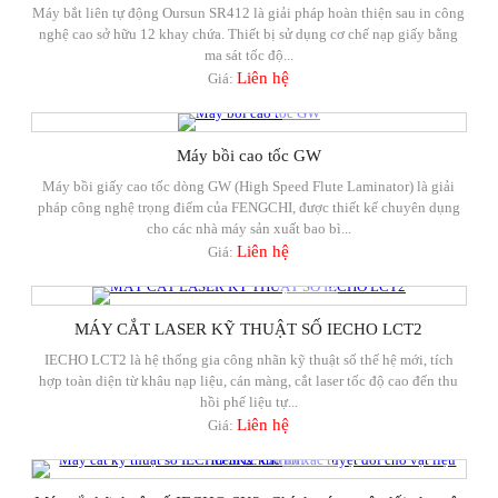
Máy bắt liên tự động Oursun SR412 là giải pháp hoàn thiện sau in công
nghệ cao sở hữu 12 khay chứa. Thiết bị sử dụng cơ chế nạp giấy bằng
ma sát tốc độ...
Liên hệ
Giá:
Máy bồi cao tốc GW
Máy bồi giấy cao tốc dòng GW (High Speed Flute Laminator) là giải
pháp công nghệ trọng điểm của FENGCHI, được thiết kế chuyên dụng
cho các nhà máy sản xuất bao bì...
Liên hệ
Giá:
MÁY CẮT LASER KỸ THUẬT SỐ IECHO LCT2
IECHO LCT2 là hệ thống gia công nhãn kỹ thuật số thế hệ mới, tích
hợp toàn diện từ khâu nạp liệu, cán màng, cắt laser tốc độ cao đến thu
hồi phế liệu tự...
Liên hệ
Giá: