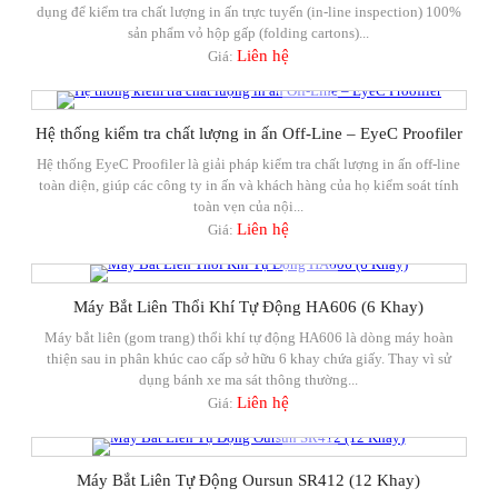
dụng để kiểm tra chất lượng in ấn trực tuyến (in-line inspection) 100%
sản phẩm vỏ hộp gấp (folding cartons)...
Liên hệ
Giá:
Hệ thống kiểm tra chất lượng in ấn Off-Line – EyeC Proofiler
Hệ thống EyeC Proofiler là giải pháp kiểm tra chất lượng in ấn off-line
toàn diện, giúp các công ty in ấn và khách hàng của họ kiểm soát tính
toàn vẹn của nội...
Liên hệ
Giá:
Máy Bắt Liên Thổi Khí Tự Động HA606 (6 Khay)
Máy bắt liên (gom trang) thổi khí tự động HA606 là dòng máy hoàn
thiện sau in phân khúc cao cấp sở hữu 6 khay chứa giấy. Thay vì sử
dụng bánh xe ma sát thông thường...
Liên hệ
Giá:
Máy Bắt Liên Tự Động Oursun SR412 (12 Khay)