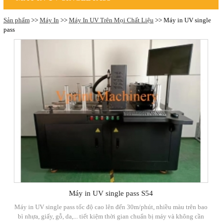
Sản phẩm
>>
Máy In
>>
Máy In UV Trên Mọi Chất Liệu
>> Máy in UV single
pass
Máy in UV single pass S54
Máy in UV single pass tốc độ cao lên đến 30m/phút, nhiều màu trên bao
bì nhựa, giấy, gỗ, da,... tiết kiệm thời gian chuẩn bị máy và không cần