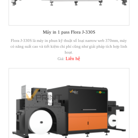
Máy in 1 pass Flora J-330S
Flora J-330S là máy in phun kỹ thuật số loại narrow web 370mm, máy
có năng suất cao và tiết kiệm chi phí cũng như giải pháp tích hợp linh
hoạt.
Liên hệ
Giá: