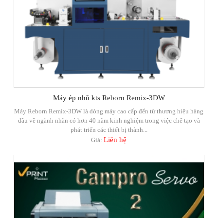
Máy ép nhũ kts Reborn Remix-3DW
Máy Reborn Remix-3DW là dòng máy cao cấp đến từ thương hiệu hàng
đầu về ngành nhãn có hơn 40 năm kinh nghiệm trong việc chế tạo và
phát triển các thiết bị thành...
Liên hệ
Giá: