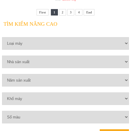
First
1
2
3
4
End
TÌM KIẾM NÂNG CAO