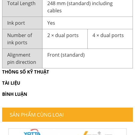
Total Length
248 mm (standard) including
cables
Ink port
Yes
Number of
2 × dual ports
4 × dual ports
ink ports
Alignment
Front (standard)
pin direction
THÔNG SỐ KỸ THUẬT
TÀI LIỆU
BÌNH LUẬN
SẢN PHẨM CÙNG LOẠI