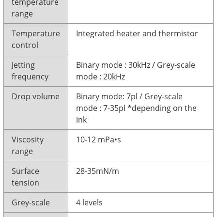
temperature
range
Temperature
Integrated heater and thermistor
control
Jetting
Binary mode : 30kHz / Grey-scale
frequency
mode : 20kHz
Drop volume
Binary mode: 7pl / Grey-scale
mode : 7-35pl *depending on the
ink
Viscosity
10-12 mPa•s
range
Surface
28-35mN/m
tension
Grey-scale
4 levels