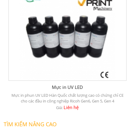
Mực in UV LED
Mực in phun UV LED Hàn Quốc chất lượng cao có chứng chỉ CE
cho các đầu in công nghiệp Ricoh Gen6, Gen 5, Gen 4
Liên hệ
Giá:
TÌM KIẾM NÂNG CAO