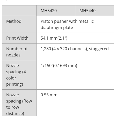
MH5420
MH5440
Method
Piston pusher with metallic
diaphragm plate
Print Width
54.1 mm(2.1")
Number of
1,280 (4 × 320 channels), staggered
nozzles
Nozzle
1/150"(0.1693 mm)
spacing (4
color
printing)
Nozzle
0.55 mm
spacing (Row
to row
distance)