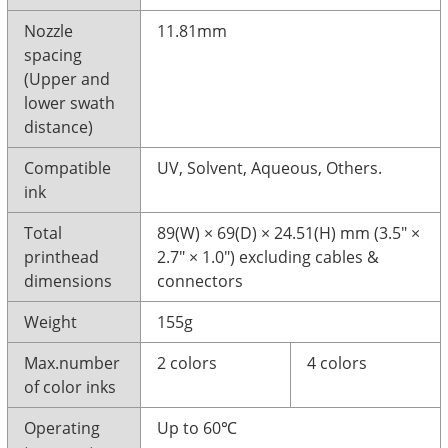
Nozzle
11.81mm
spacing
(Upper and
lower swath
distance)
Compatible
UV, Solvent, Aqueous, Others.
ink
Total
89(W) × 69(D) × 24.51(H) mm (3.5" ×
printhead
2.7" × 1.0") excluding cables &
dimensions
connectors
Weight
155g
Max.number
2 colors
4 colors
of color inks
Operating
Up to 60℃