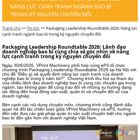
NĂNG LỰC CẠNH TRANH NGÀNH BAO BÌ
TRONG KỶ NGUYÊN CHUYỂN ĐỔI
Trang chủ
>>
Tin tức
>> Packaging Leadership Roundtable 2026: Năng lực
cạnh tranh ngành bao bì trong kỷ nguyên chuyển đổi
Packaging Leadership Roundtable 2026: Lãnh đạo
doanh nghiệp bao bì cùng chia sẻ góc nhìn về năng
lực cạnh tranh trong kỷ nguyên chuyển đổi
Ngày 30/6/2026, VPrint Machinery phối hợp cùng ePS tổ chức
chương trình Packaging Leadership Roundtable 2026 tại Hà Nội với
chủ đề “Điều gì sẽ quyết định năng lực cạnh tranh của doanh
nghiệp bao bì trong 5 năm tới?”. Chương trình thu hút sự tham dự
của nhiều lãnh đạo doanh nghiệp bao bì cùng các chuyên gia trong
ngành, tạo không gian để cùng trao đổi về những xu hướng đang
tác động đến hoạt động sản xuất, quản trị và chuyển đổi số của
doanh nghiệp.
Bên cạnh các nội dung chuyên môn, chương trình cũng đánh dấu
quan hệ đối tác chiến lược giữa VPrint Machinery và ePS, hướng
đến việc đưa các giải pháp quản trị sản xuất chuyên biệt cho ngành
bao bì đến gần hơn với doanh nghiệp Việt Nam.