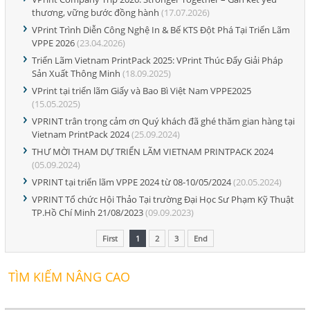
thương, vững bước đồng hành
(17.07.2026)
VPrint Trình Diễn Công Nghệ In & Bế KTS Đột Phá Tại Triển Lãm
VPPE 2026
(23.04.2026)
Triển Lãm Vietnam PrintPack 2025: VPrint Thúc Đẩy Giải Pháp
Sản Xuất Thông Minh
(18.09.2025)
VPrint tại triển lãm Giấy và Bao Bì Việt Nam VPPE2025
(15.05.2025)
VPRINT trân trọng cảm ơn Quý khách đã ghé thăm gian hàng tại
Vietnam PrintPack 2024
(25.09.2024)
THƯ MỜI THAM DỰ TRIỂN LÃM VIETNAM PRINTPACK 2024
(05.09.2024)
VPRINT tại triển lãm VPPE 2024 từ 08-10/05/2024
(20.05.2024)
VPRINT Tổ chức Hội Thảo Tại trường Đại Học Sư Phạm Kỹ Thuật
TP.Hồ Chí Minh 21/08/2023
(09.09.2023)
First
1
2
3
End
TÌM KIẾM NÂNG CAO