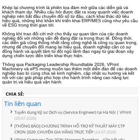
Khép lại chương trình là phiên tọa đàm mở giữa các diễn giả và
khách tham dự. Nhiều câu hỏi được đặt ra xoay quanh việc doanh
nghiệp nên bắt đầu chuyển đổi số từ đâu, cách khai thác dữ liệu
hiệu quả, những khó khăn khi triển khai ERP/MES cũng như yêu cầu
về ESG trong thời gian tới.
Không khí trao đổi cởi mở cho thấy sự quan tâm của các doanh
nghiệp đối với những vấn đề đang đặt ra trong thực tế. Đồng thời,
các diễn giả cũng thống nhất rằng công nghệ là công cụ quan trọng,
nhưng để chuyển đổi mang lại hiệu quả, doanh nghiệp cần có sự
đồng hành và quyết tâm từ đội ngũ lãnh đạo ngay từ giai đoạn xây
dựng chiến lược đến triển khai thực hiện.
Thông qua Packaging Leadership Roundtable 2026, VPrint
Machinery và ePS mong muốn tạo thêm một diễn đàn để các doanh
nghiệp bao bì cùng chia sẻ kinh nghiệm, cập nhật xu hướng và kết
nối với các giải pháp phù hợp cho hành trình nâng cao năng lực
quản trị và hiệu quả vận hành.
CHIA SẺ:
Tin liên quan
Tuyển dụng Kỹ sư Dịch vụ (Service Engineer) tại Hà Nội | VPrint
(29.07.2026)
[THÔNG BÁO] CHƯƠNG TRÌNH HỖ TRỢ KỸ THUẬT MÁY CTP
CRON 2026: CHUYÊN GIA HÃNG TRỰC TIẾP
(24.07.2026)
VPrint Company Trip 2026: Stronger Together – Gắn kết yêu